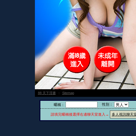
88 天下淫書
：
Sitemap
性別：
暱稱：
請填完暱稱後選擇右邊聊天室進入→
多人視訊聊天