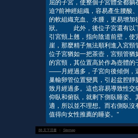
屈的子宮，使整個子宮體全都躺
迫?前神經組織，容易產生腰酸
的軟組織充血、水腫，更易增加
狀。 此外，後位子宮還有以
引宮頸上翹，指向陰道前壁，使
崖，那麼精子無法順利進入宮頸
位子宮猶如一把茶壺，宮頸管猶
的宮頸，其位置高於作為壺體
——月經過多，子宮向後傾倒，
巢輸卵管位置變異，引起盆腔靜
致月經過多。這也容易導致性交
仰臥和俯臥，就剩下側臥睡姿。
適，所以並不理想。而右側臥沒
值得向女性推薦的睡姿。"
88 天下淫書
：
Sitemap