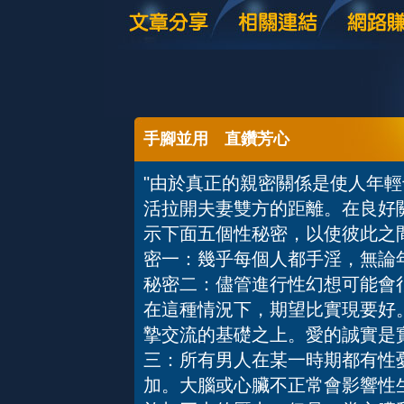
手腳並用 直鑽芳心
"由於真正的親密關係是使人年
活拉開夫妻雙方的距離。在良好
示下面五個性秘密，以使彼
密一：幾乎每個人都手淫，
秘密二：儘管進行性幻想可能會
在這種情況下，期望比實現要好
摯交流的基礎之上。愛的誠
三：所有男人在某一時期都有性
加。大腦或心臟不正常會影響性