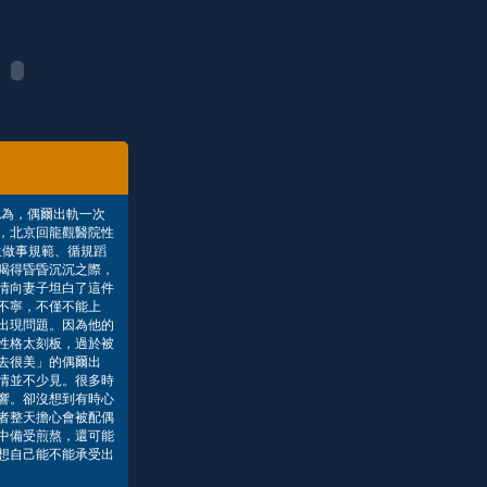
認為，偶爾出軌一次
，北京回龍觀醫院性
做事規範、循規蹈
喝得昏昏沉沉之際，
情向妻子坦白了這件
不寧，不僅不能上
出現問題。因為他的
性格太刻板，過於被
去很美」的偶爾出
情並不少見。很多時
響。卻沒想到有時心
者整天擔心會被配偶
中備受煎熬，還可能
想自己能不能承受出