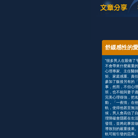
舒緩感性的
"很多男人在厭倦了
不會帶來什麼嚴重
心理專家、主任醫
矩、家庭感重、責
參加了飯後另有的
事，然而，不但心
班，也不能與妻子
完美心理很強，把
動，「一夜情」在
軌，使得他甚至無
候，男人會高估了
理障礙會隱匿在生
發現，並將此事當
導致別的嚴重後果
軌可能引發的惡果。