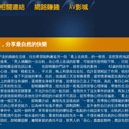
愛，分享最自然的快樂
平淡的婚姻生活後，往往希望能夠邂逅另一段「看上去很美」的一夜情，並想當然地
的後果。「男人偶爾的一次出軌，在心理上造成的影響，可能使性慾明顯下降。」日前
師邸曉蘭這樣告訴記者。 在邸曉蘭的門診中，就有這樣的案例： 42歲的陸先生
任心強，堪稱「模範丈夫」。不久前，晚上和朋友出去玩，也許是酒精起了作用，他在
「節目」，做了不該做的事情。自此，他連續三天沒有睡著覺，儘管懷著極度自責的心
理上的痛苦沒有減輕，還感覺全身都不舒服，並懷疑自己染上了性病。為此，整日心神
過正常的性生活。 邸曉蘭解釋道，陸先生因一夜風流而突發心理障礙，導致性生活
名譽道德看得至關重要，不允許自己犯一點兒錯，進而誇大了這次事件的後果。再加上
他的道德規範裡比其他生活中易犯的小錯更不可原諒，從而導致心理出現偏差。「看上
法做一個正常人。 邸曉蘭介紹，像陸先生這樣由於「一夜情」而導致心理障礙的事
自己的心理承受能力，以為神不知鬼不覺的「調劑調劑」，並不會對自己的生活帶來影
活事件中，如同一個炸彈，單等著你所犯的哪怕是一點點的小錯誤來引發。出軌的人輕
做對配偶不忠的一個永遠的污點；重者則會如陸先生一般，不僅在極度自責的心理狀態
。因此，邸曉蘭提醒，撇開家庭的責任不說，當男人的「花心」蠢蠢欲動時，應該先想
"