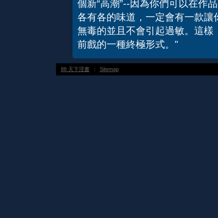
個新“高潮”--因為你們可以在
各有各的味道，一定會有一款讓
無毒的並且不會引起過敏。這樣
前戲的一種終極形式。"
88 天下淫書
：
Sitemap