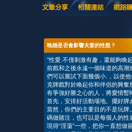
晚婚是否會影響夫妻的性慾？
"性愛.不僅刺激有趣，還能夠喚
前戲和之後永遠一個味道的高潮
們可以嘗試下面幾個小.，以使
克牌戲對於喚起你和伴侶的興奮
有爭強好勝之心的人，將愛情
首先，安排好活動場地。擺好牌
當然，你們的主要目的不是玩牌
碼做賭注，也可以是每個人的性
現得“淫蕩”一些，把你一直想做