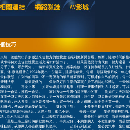
三個技巧
婚夫婦，總能想出許多辦法來使雙方的性愛生活得到更新與發展。然而，隨著時間的推
許就懶得努力去促使性愛生活充滿新鮮活力了。 結果當然要付出代價，雙方過著一
至分手了事。眾所周知，一輛新車買來之後，經常維修，以保持和延長其良好性能。什
要。休·康佩爾曾在1994年提出一份清單，建議你每天、每週、每隔幾個月或一年之
於最佳狀態。在列出的清單中不一定所有的細目都要做到，可根據你自己的愛好，每一
一些辦法來。 每天要做的 保持良好性生活的基礎在於互相關心和體貼。一些雖
解和關懷。 再次上床 如果你總是早早起來，料理一些事情後對方才起床，可以
方聊上一會兒，擁抱一會兒。 幫對方做一件哪怕是很細小的事 例如在丈夫刮鬍
；在妻子或丈夫起床之前幾分鐘，另一方先起來煮咖啡，熱牛奶，或者換好花瓶裡的
瓶啤酒，兩人共享，而不是各開一瓶；買一份報，兩人傳閱，而不是各買一分。
互相擁抱，使家庭充滿愛的氣氛。 讓對方「對」 不要事事指責對方，都是對方
對對方的決定總是評頭品足，這也不對，那也不好。 每週一次的 愛是需要時間的
交談，以利相互溝通。 一起出去吃早飯或晚飯。 重要的不是吃喝，而是有機會
「星期三晚上是咱倆的歡樂時光」、事先定好，不約別的人，不做別的事，而是雙
美味佳餚，或做兩人都喜歡做的其他事。 一起步行到某處 坐公共汽車，坐出租