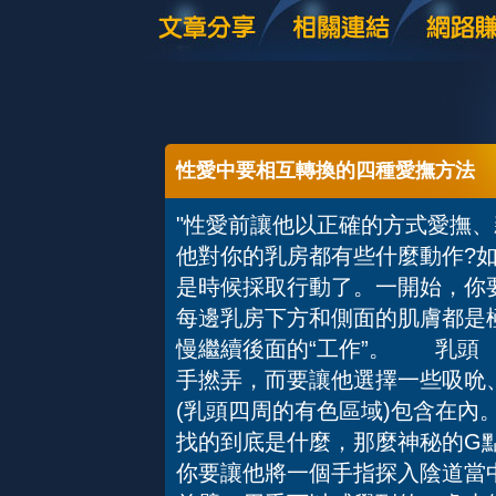
性愛中要相互轉換的四種愛撫方法
"性愛前讓他以正確的方式愛
他對你的乳房都有些什麼動作?
是時候採取行動了。一開始，你
每邊乳房下方和側面的肌膚都是
慢繼續後面的“工作”。 乳頭
手撚弄，而要讓他選擇一些吸吮
(乳頭四周的有色區域)包含在
找的到底是什麼，那麼神秘的G
你要讓他將一個手指探入陰道當中