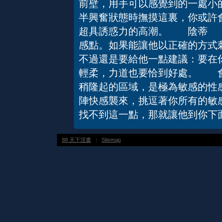
前壁，用手可以感覺到的一處小
半興奮狀態時撫摸這裏，你或許會
超具誘惑力的高潮。 陰蒂 
感點。如果能讓他以正確的方式刺
不過還是要給他一點建議：要在
輕柔，力道也要恰到好處。 
稍隆起的區域，是極為敏感的性
陣快感襲來，挑逗著你所有的敏
找不到這一點，那就讓他到你下
88 天下淫書
：
Sitemap