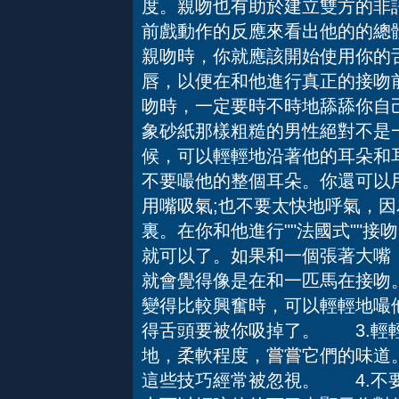
度。親吻也有助於建立雙方的非
前戲動作的反應來看出他的的總
親吻時，你就應該開始使用你的
唇，以便在和他進行真正的接吻
吻時，一定要時不時地舔舔你自
象砂紙那樣粗糙的男性絕對不是
候，可以輕輕地沿著他的耳朵和
不要嘬他的整個耳朵。你還可以
用嘴吸氣;也不要太快地呼氣，
裏。在你和他進行""法國式""
就可以了。如果和一個張著大嘴
就會覺得像是在和一匹馬在接吻
變得比較興奮時，可以輕輕地嘬
得舌頭要被你吸掉了。 3.輕
地，柔軟程度，嘗嘗它們的味道
這些技巧經常被忽視。 4.不